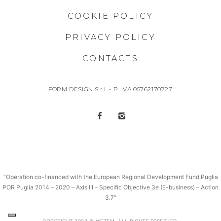
COOKIE POLICY
PRIVACY POLICY
CONTACTS
FORM DESIGN S.r.l. - P. IVA 05762170727
“Operation co-financed with the European Regional Development Fund Puglia
POR Puglia 2014 – 2020 – Axis III – Specific Objective 3e (E-business) – Action
3.7”
COPYRIGHT 2023 © WEZEM. ALL RIGHTS RESERVED.