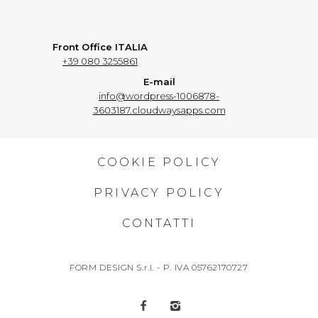
Front Office ITALIA
+39 080 3255861
E-mail
info@wordpress-1006878-
3603187.cloudwaysapps.com
COOKIE POLICY
PRIVACY POLICY
CONTATTI
FORM DESIGN S.r.l. - P. IVA 05762170727