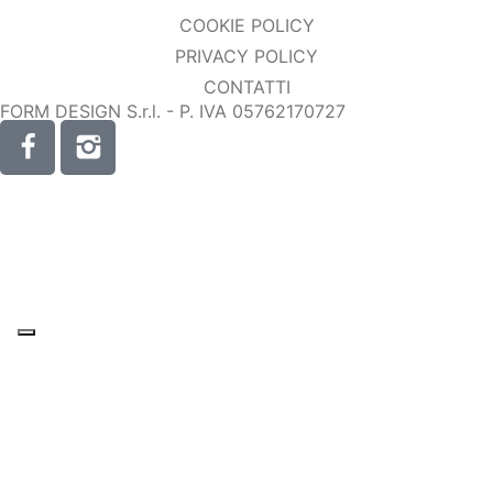
COOKIE POLICY
PRIVACY POLICY
CONTATTI
FORM DESIGN S.r.l. - P. IVA 05762170727
“Operazione cofinanziata con il Fondo Europeo di Sviluppo
Regionale Puglia POR Puglia 2014 – 2020 – Asse III –
Obiettivo specifico 3e (E-business)– Azione 3.7”
COPYRIGHT 2023 © WEZEM. ALL RIGHTS RESERVED.