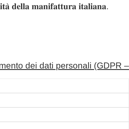
̀ 𝐝𝐞𝐥𝐥𝐚 𝐦𝐚𝐧𝐢𝐟𝐚𝐭𝐭𝐮𝐫𝐚 𝐢𝐭𝐚𝐥𝐢𝐚𝐧𝐚.
tamento dei dati personali (GDPR –