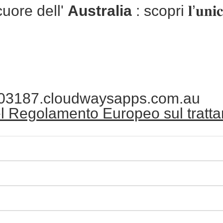
cuore dell'
Australia
: scopri 𝐥’𝐮𝐧𝐢𝐜𝐢𝐭
03187.cloudwaysapps.com.au
 del Regolamento Europeo sul trat